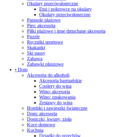
Okulary przeciwsłoneczne
Etui i pokrowce na okulary
Okulary przeciwsłoneczne
Parasole plażowe
Pies: akcesoria
Piłki plażowe i inne dmuchane akcesoria
Puzzle
Ręczniki sportowe
Skakanki
Ski passy
Zabawa
Zabawki pluszowe
• Dom
Akcesoria do alkoholi
Akcesoria barmańskie
Coolery do wina
Wino: akcesoria
Wino: opakowania
Zestawy do wina
Bombki i zawieszki świąteczne
Dom: akcesoria
Doniczki, kwiaty, zioła
Koce domowe
Kuchnia
Dziadki do orzechów