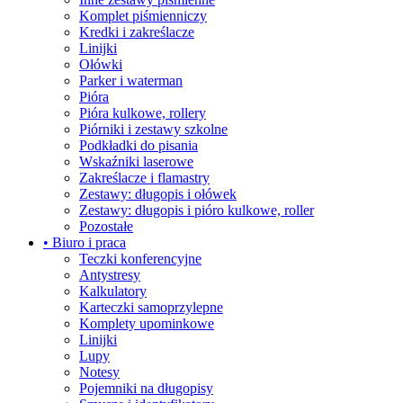
Komplet piśmienniczy
Kredki i zakreślacze
Linijki
Ołówki
Parker i waterman
Pióra
Pióra kulkowe, rollery
Piórniki i zestawy szkolne
Podkładki do pisania
Wskaźniki laserowe
Zakreślacze i flamastry
Zestawy: długopis i ołówek
Zestawy: długopis i pióro kulkowe, roller
Pozostałe
• Biuro i praca
Teczki konferencyjne
Antystresy
Kalkulatory
Karteczki samoprzylepne
Komplety upominkowe
Linijki
Lupy
Notesy
Pojemniki na długopisy