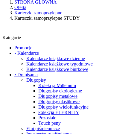
STRONA GŁÓWNA
Oferta
Karteczki samoprzylepne
Karteczki samoprzylepne STUDY
Kategorie
Promocje
• Kalendarze
Kalendarze książkowe dzienne
Kalendarze książkowe tygodniowe
Kalendarze książkowe biurkowe
• Do pisania
Dlugopisy
Kolekcja Millenium
Długopisy ekologiczne
Długopisy metalowe
Długopisy plastikowe
Długopisy wielofunkcyjne
kolekcja ETERNITY
Pozostałe
Touch peny
Etui piśmiennicze
Inne zestawy piśmienne