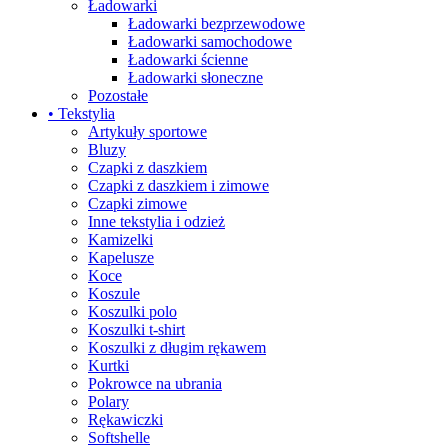
Ładowarki
Ładowarki bezprzewodowe
Ładowarki samochodowe
Ładowarki ścienne
Ładowarki słoneczne
Pozostałe
• Tekstylia
Artykuły sportowe
Bluzy
Czapki z daszkiem
Czapki z daszkiem i zimowe
Czapki zimowe
Inne tekstylia i odzież
Kamizelki
Kapelusze
Koce
Koszule
Koszulki polo
Koszulki t-shirt
Koszulki z długim rękawem
Kurtki
Pokrowce na ubrania
Polary
Rękawiczki
Softshelle