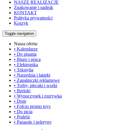
NASZE REALIZACJE
Znakowanie i nadruk
KONTAKT
Polityka prywatności
Koszyk
Toggle navigation
Nasza oferta:
• Kalendarze
• Do pisania
• Biuro i praca
• Elektronika
• Tekstylia
• Narzędzia i latarki
• Zapalniczki reklamowe
• Torby, plecaki i worki
• Breloki
• Wypoczynek i rozrywka
• Dom
• Fofcio promo toys
• Do picia
• Podróż
• Parasole i peleryny