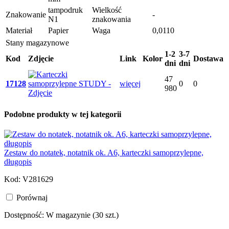
tampodruk
Wielkość
Znakowanie
-
N1
znakowania
Materiał
Papier
Waga
0,0110
Stany magazynowe
1-2
3-7
Kod
Zdjęcie
Link
Kolor
Dostawa
dni
dni
47
17128
więcej
0
0
980
Podobne produkty w tej kategorii
Zestaw do notatek, notatnik ok. A6, karteczki samoprzylepne,
długopis
Kod: V281629
Porównaj
Dostępność:
W magazynie (30 szt.)