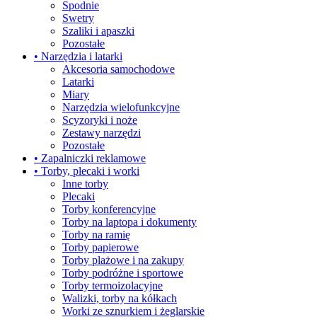
Spodnie
Swetry
Szaliki i apaszki
Pozostałe
• Narzędzia i latarki
Akcesoria samochodowe
Latarki
Miary
Narzędzia wielofunkcyjne
Scyzoryki i noże
Zestawy narzędzi
Pozostałe
• Zapalniczki reklamowe
• Torby, plecaki i worki
Inne torby
Plecaki
Torby konferencyjne
Torby na laptopa i dokumenty
Torby na ramię
Torby papierowe
Torby plażowe i na zakupy
Torby podróżne i sportowe
Torby termoizolacyjne
Walizki, torby na kółkach
Worki ze sznurkiem i żeglarskie