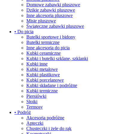
Domowe zabawki pluszowe
Dzikie zabawki pluszowe
Inne akcesoria pluszowe
Misie pluszowe
Świąteczne zabawki pluszowe
• Do picia
Butelki sportowe i bidony
Butelki termiczne
Inne akcesoria do picia
Kubki ceramiczne
Kubki i butelki szklane, szklanki
Kubki inne
Kubki metalowe
Kubki plastikowe
Kubki porcelanowe
Kubki składane i podróżne
Kubki termiczne
Piersiówki
Słoiki
Termosy
• Podróż
Akcesoria podróżne
Apteczki
Chusteczki i żele do rąk
Kosmetyczki