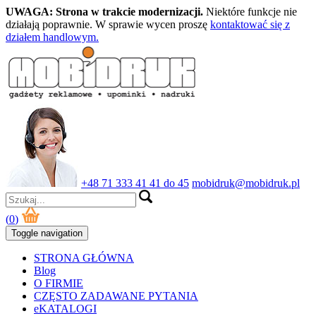
UWAGA: Strona w trakcie modernizacji.
Niektóre funkcje nie
działają poprawnie. W sprawie wycen proszę
kontaktować się z
działem handlowym.
+48 71 333 41 41 do 45
mobidruk@mobidruk.pl
(
0
)
Toggle navigation
STRONA GŁÓWNA
Blog
O FIRMIE
CZĘSTO ZADAWANE PYTANIA
eKATALOGI