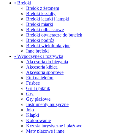
• Breloki
Brelok z żetonem
Breloki kształty
Breloki latarki i lampki
Breloki miarki
Breloki odblaskowe
Breloki otwieracze do butelek
Breloki podróż
Breloki wielofunkcyjne
Inne breloki
• Wypoczynek i rozrywka
Akcesoria do biegania
Akcesoria kibica
Akcesoria sportowe
Etui na telefon
Frisbee
Grill i piknik
Gry
Gry plażowe
Instrumenty muzyczne
Jojo
Klapki
Kolorowanie
Krzesła turystyczne i płażowe
Maty plażowe i inne