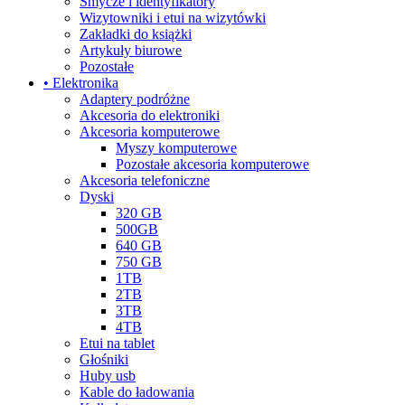
Smycze i identyfikatory
Wizytowniki i etui na wizytówki
Zakładki do książki
Artykuły biurowe
Pozostałe
• Elektronika
Adaptery podróżne
Akcesoria do elektroniki
Akcesoria komputerowe
Myszy komputerowe
Pozostałe akcesoria komputerowe
Akcesoria telefoniczne
Dyski
320 GB
500GB
640 GB
750 GB
1TB
2TB
3TB
4TB
Etui na tablet
Głośniki
Huby usb
Kable do ładowania