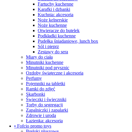
Fartuchy kuchenne
Karafki i dzbanki
Kuchnia: akcesoria
Noże kelnerskie
Noże kuchenne
Otwieracze do butelek
Podkładki kuchenne
Pudełka śniadaniowe, lunch box
Sól i pieprz
Zestawy do sera
Miary do ciała
Minutniki kuchenne
Minutniki pod prysznic
Ozdoby świąteczne i akcesoria
Perfumy
Pojemniki na tabletki
Ramki do zdjęć
Skarbonki
Świeczki i świeczniki
Torby do segregacji
Zapalniczki i zapalarki
Zdrowie i uroda
Łazienka: akcesoria
• Fofcio promo toys
Breloki pluszowe