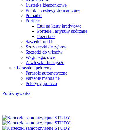
Lusterka kieszonkowe
Pilniki i zestawy do manicure
Pomadki
Portfele
Etui na karty kredytowe
Portfele i artykuły skórzane
Pozostałe
Saszetki, nerki
Szczoteczki do zębów
Szczotki do włosów
Wagi bagażowe
Zawieszki do bagażu
• Parasole i peleryny
Parasole automatyczne
Parasole manualne
Peleryny, poncza
Porównywarka