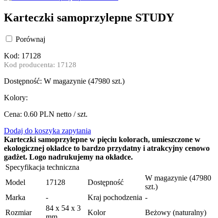
Karteczki samoprzylepne STUDY
Porównaj
Kod: 17128
Kod producenta: 17128
Dostępność:
W magazynie (
47980 szt.)
Kolory:
Cena:
0.60
PLN netto / szt.
Dodaj do koszyka zapytania
Karteczki samoprzylepne w pięciu kolorach, umieszczone w
ekologicznej okładce to bardzo przydatny i atrakcyjny cenowo
gadżet. Logo nadrukujemy na okładce.
Specyfikacja techniczna
W magazynie (47980
Model
17128
Dostępność
szt.)
Marka
-
Kraj pochodzenia
-
84 x 54 x 3
Rozmiar
Kolor
Beżowy (naturalny)
mm