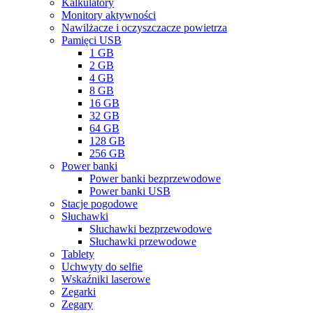
Kalkulatory
Monitory aktywności
Nawilżacze i oczyszczacze powietrza
Pamięci USB
1 GB
2 GB
4 GB
8 GB
16 GB
32 GB
64 GB
128 GB
256 GB
Power banki
Power banki bezprzewodowe
Power banki USB
Stacje pogodowe
Słuchawki
Słuchawki bezprzewodowe
Słuchawki przewodowe
Tablety
Uchwyty do selfie
Wskaźniki laserowe
Zegarki
Zegary