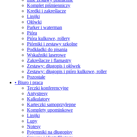
Komplet piśmienniczy
Kredki i zakreślacze
Linijki
Ołówki
Parker i waterman
Pióra
Pióra kulkowe, rollery
Piórniki i zestawy szkolne
Podkładki do pisania
Wskaźniki laserowe
Zakreślacze i flamastry
Zestawy: długopis i ołówek
Zestawy: długopis i pióro kulkowe, roller
Pozostałe
• Biuro i praca
Teczki konferencyjne
Antystresy
Kalkulatory
Karteczki samoprzylepne
Komplety upominkowe
Linijki
Lupy
Notesy
Pojemniki na długopisy