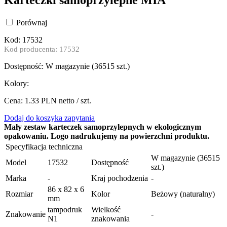
Porównaj
Kod: 17532
Kod producenta: 17532
Dostępność:
W magazynie (
36515 szt.)
Kolory:
Cena:
1.33
PLN netto / szt.
Dodaj do koszyka zapytania
Mały zestaw karteczek samoprzylepnych w ekologicznym
opakowaniu. Logo nadrukujemy na powierzchni produktu.
Specyfikacja techniczna
W magazynie (36515
Model
17532
Dostępność
szt.)
Marka
-
Kraj pochodzenia
-
86 x 82 x 6
Rozmiar
Kolor
Beżowy (naturalny)
mm
tampodruk
Wielkość
Znakowanie
-
N1
znakowania