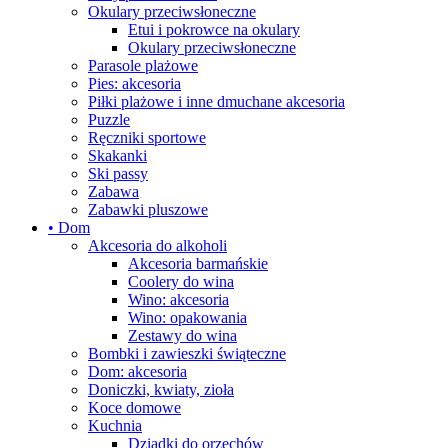
Okulary przeciwsłoneczne
Etui i pokrowce na okulary
Okulary przeciwsłoneczne
Parasole plażowe
Pies: akcesoria
Piłki plażowe i inne dmuchane akcesoria
Puzzle
Ręczniki sportowe
Skakanki
Ski passy
Zabawa
Zabawki pluszowe
• Dom
Akcesoria do alkoholi
Akcesoria barmańskie
Coolery do wina
Wino: akcesoria
Wino: opakowania
Zestawy do wina
Bombki i zawieszki świąteczne
Dom: akcesoria
Doniczki, kwiaty, zioła
Koce domowe
Kuchnia
Dziadki do orzechów