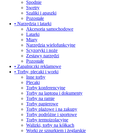
Spodnie
Swetry
Szaliki i apaszki
Pozostałe
• Narzędzia i latarki
Akcesoria samochodowe
Latarki
Miary
Narzędzia wielofunkcyjne
Scyzoryki i noże
Zestawy narzędzi
Pozostałe
• Zapalniczki reklamowe
• Torby, plecaki i worki
Inne torby
Plecaki
Torby konferencyjne
Torby na laptopa i dokumenty
Torby na ramię
Torby papierowe
Torby plażowe i na zakupy
Torby podróżne i sportowe
Torby termoizolacyjne
Walizki, torby na kółkach
Worki ze sznurkiem i żeglarskie