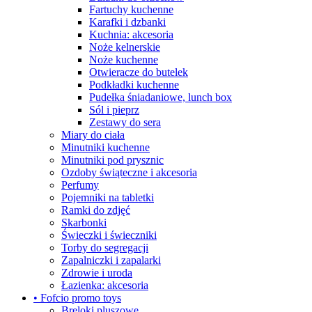
Fartuchy kuchenne
Karafki i dzbanki
Kuchnia: akcesoria
Noże kelnerskie
Noże kuchenne
Otwieracze do butelek
Podkładki kuchenne
Pudełka śniadaniowe, lunch box
Sól i pieprz
Zestawy do sera
Miary do ciała
Minutniki kuchenne
Minutniki pod prysznic
Ozdoby świąteczne i akcesoria
Perfumy
Pojemniki na tabletki
Ramki do zdjęć
Skarbonki
Świeczki i świeczniki
Torby do segregacji
Zapalniczki i zapalarki
Zdrowie i uroda
Łazienka: akcesoria
• Fofcio promo toys
Breloki pluszowe