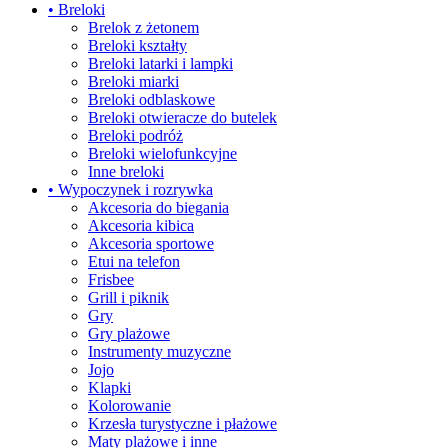
• Breloki
Brelok z żetonem
Breloki kształty
Breloki latarki i lampki
Breloki miarki
Breloki odblaskowe
Breloki otwieracze do butelek
Breloki podróż
Breloki wielofunkcyjne
Inne breloki
• Wypoczynek i rozrywka
Akcesoria do biegania
Akcesoria kibica
Akcesoria sportowe
Etui na telefon
Frisbee
Grill i piknik
Gry
Gry plażowe
Instrumenty muzyczne
Jojo
Klapki
Kolorowanie
Krzesła turystyczne i płażowe
Maty plażowe i inne