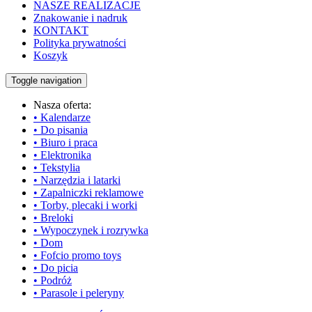
NASZE REALIZACJE
Znakowanie i nadruk
KONTAKT
Polityka prywatności
Koszyk
Toggle navigation
Nasza oferta:
• Kalendarze
• Do pisania
• Biuro i praca
• Elektronika
• Tekstylia
• Narzędzia i latarki
• Zapalniczki reklamowe
• Torby, plecaki i worki
• Breloki
• Wypoczynek i rozrywka
• Dom
• Fofcio promo toys
• Do picia
• Podróż
• Parasole i peleryny