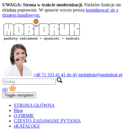
UWAGA: Strona w trakcie modernizacji.
Niektóre funkcje nie
działają poprawnie. W sprawie wycen proszę
kontaktować się z
działem handlowym.
+48 71 333 41 41 do 45
mobidruk@mobidruk.pl
(
0
)
Toggle navigation
STRONA GŁÓWNA
Blog
O FIRMIE
CZĘSTO ZADAWANE PYTANIA
eKATALOGI