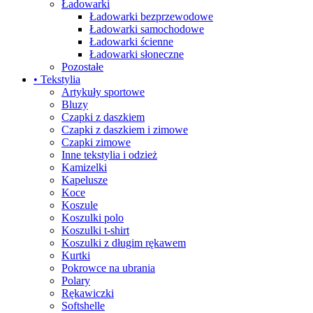
Ładowarki
Ładowarki bezprzewodowe
Ładowarki samochodowe
Ładowarki ścienne
Ładowarki słoneczne
Pozostałe
• Tekstylia
Artykuły sportowe
Bluzy
Czapki z daszkiem
Czapki z daszkiem i zimowe
Czapki zimowe
Inne tekstylia i odzież
Kamizelki
Kapelusze
Koce
Koszule
Koszulki polo
Koszulki t-shirt
Koszulki z długim rękawem
Kurtki
Pokrowce na ubrania
Polary
Rękawiczki
Softshelle