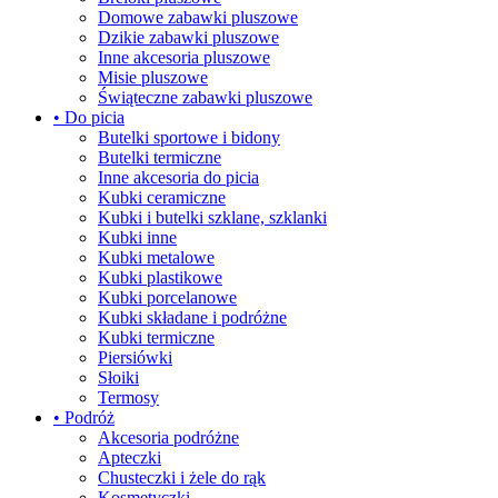
Domowe zabawki pluszowe
Dzikie zabawki pluszowe
Inne akcesoria pluszowe
Misie pluszowe
Świąteczne zabawki pluszowe
• Do picia
Butelki sportowe i bidony
Butelki termiczne
Inne akcesoria do picia
Kubki ceramiczne
Kubki i butelki szklane, szklanki
Kubki inne
Kubki metalowe
Kubki plastikowe
Kubki porcelanowe
Kubki składane i podróżne
Kubki termiczne
Piersiówki
Słoiki
Termosy
• Podróż
Akcesoria podróżne
Apteczki
Chusteczki i żele do rąk
Kosmetyczki