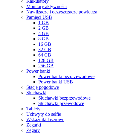
Kalkulatory
Monitory aktywności
Nawilżacze i oczyszczacze powietrza
Pamięci USB
1 GB
2 GB
4 GB
8 GB
16 GB
32 GB
64 GB
128 GB
256 GB
Power banki
Power banki bezprzewodowe
Power banki USB
Stacje pogodowe
Słuchawki
Słuchawki bezprzewodowe
Słuchawki przewodowe
Tablety
Uchwyty do selfie
Wskaźniki laserowe
Zegarki
Zegary