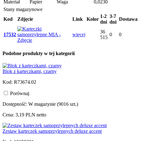
Materiał
Papier
Waga
0,0230
Stany magazynowe
1-2
3-7
Kod
Zdjęcie
Link
Kolor
Dostawa
dni
dni
36
17532
więcej
0
0
515
Podobne produkty w tej kategorii
Blok z karteczkami, czarny
Kod: R73674.02
Porównaj
Dostępność:
W magazynie (9016 szt.)
Cena: 3,19 PLN netto
Zestaw karteczek samoprzylepnych deluxe accent