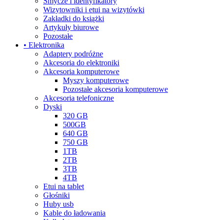
Smycze i identyfikatory
Wizytowniki i etui na wizytówki
Zakładki do książki
Artykuły biurowe
Pozostałe
• Elektronika
Adaptery podróżne
Akcesoria do elektroniki
Akcesoria komputerowe
Myszy komputerowe
Pozostałe akcesoria komputerowe
Akcesoria telefoniczne
Dyski
320 GB
500GB
640 GB
750 GB
1TB
2TB
3TB
4TB
Etui na tablet
Głośniki
Huby usb
Kable do ładowania