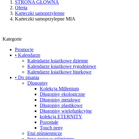
STRONA GŁÓWNA
Oferta
Karteczki samoprzylepne
Karteczki samoprzylepne MIA
Kategorie
Promocje
• Kalendarze
Kalendarze książkowe dzienne
Kalendarze książkowe tygodniowe
Kalendarze książkowe biurkowe
• Do pisania
Dlugopisy
Kolekcja Millenium
Długopisy ekologiczne
Długopisy metalowe
Długopisy plastikowe
Długopisy wielofunkcyjne
kolekcja ETERNITY
Pozostałe
Touch peny
Etui piśmiennicze
Inne zestawy piśmienne